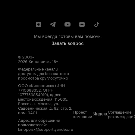
Мы всегда готовы вам помочь.
Задать вопрос
© 2003–
2026
Кинопоиск
.
18+
Федеральные каналы
доступны для бесплатного
просмотра круглосуточно
ООО «Кинопоиск» (ИНН
7710688352, ОГРН
1077759854919), адрес
местонахождения: 115035,
Россия, г. Москва, ул.
Садовническая, д. 82, стр. 2,
Проект
Соглашение
пом. 9А01
компании
рекомендаци
Адрес для обращений
пользователей:
kinopoisk@support.yandex.ru