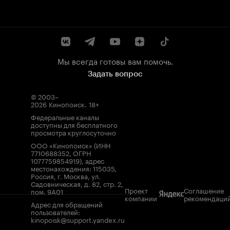
Мы всегда готовы вам помочь.
Задать вопрос
© 2003–
2026
Кинопоиск
.
18+
Федеральные каналы
доступны для бесплатного
просмотра круглосуточно
ООО «Кинопоиск» (ИНН
7710688352, ОГРН
1077759854919), адрес
местонахождения: 115035,
Россия, г. Москва, ул.
Садовническая, д. 82, стр. 2,
Проект
Соглашение
пом. 9А01
компании
рекомендаци
Адрес для обращений
пользователей:
kinopoisk@support.yandex.ru