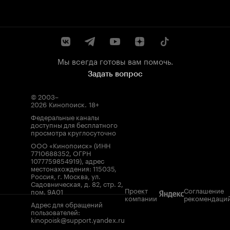
Мы всегда готовы вам помочь.
Задать вопрос
© 2003–
2026
Кинопоиск
.
18+
Федеральные каналы
доступны для бесплатного
просмотра круглосуточно
ООО «Кинопоиск» (ИНН
7710688352, ОГРН
1077759854919), адрес
местонахождения: 115035,
Россия, г. Москва, ул.
Садовническая, д. 82, стр. 2,
Проект
Соглашение
пом. 9А01
компании
рекомендаци
Адрес для обращений
пользователей:
kinopoisk@support.yandex.ru