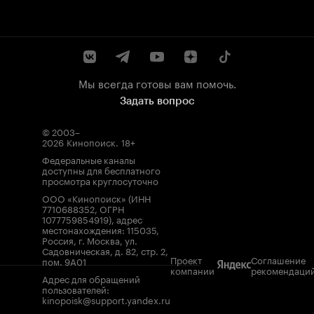
Мы всегда готовы вам помочь.
Задать вопрос
© 2003–
2026
Кинопоиск
.
18+
Федеральные каналы
доступны для бесплатного
просмотра круглосуточно
ООО «Кинопоиск» (ИНН
7710688352, ОГРН
1077759854919), адрес
местонахождения: 115035,
Россия, г. Москва, ул.
Садовническая, д. 82, стр. 2,
Проект
Соглашение
пом. 9А01
компании
рекомендаци
Адрес для обращений
пользователей:
kinopoisk@support.yandex.ru