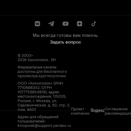
Мы всегда готовы вам помочь.
Задать вопрос
© 2003–
2026
Кинопоиск
.
18+
Федеральные каналы
доступны для бесплатного
просмотра круглосуточно
ООО «Кинопоиск» (ИНН
7710688352, ОГРН
1077759854919), адрес
местонахождения: 115035,
Россия, г. Москва, ул.
Садовническая, д. 82, стр. 2,
Проект
Соглашение
пом. 9А01
компании
рекомендаци
Адрес для обращений
пользователей:
kinopoisk@support.yandex.ru