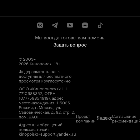
Мы всегда готовы вам помочь.
Задать вопрос
© 2003–
2026
Кинопоиск
.
18+
Федеральные каналы
доступны для бесплатного
просмотра круглосуточно
ООО «Кинопоиск» (ИНН
7710688352, ОГРН
1077759854919), адрес
местонахождения: 115035,
Россия, г. Москва, ул.
Садовническая, д. 82, стр. 2,
Проект
Соглашение
пом. 9А01
компании
рекомендаци
Адрес для обращений
пользователей:
kinopoisk@support.yandex.ru