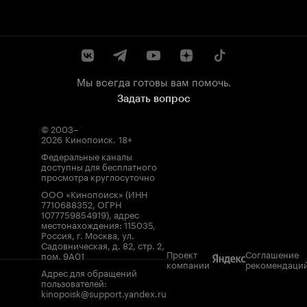
Мы всегда готовы вам помочь.
Задать вопрос
© 2003–
2026
Кинопоиск
.
18+
Федеральные каналы
доступны для бесплатного
просмотра круглосуточно
ООО «Кинопоиск» (ИНН
7710688352, ОГРН
1077759854919), адрес
местонахождения: 115035,
Россия, г. Москва, ул.
Садовническая, д. 82, стр. 2,
Проект
Соглашение
пом. 9А01
компании
рекомендаци
Адрес для обращений
пользователей:
kinopoisk@support.yandex.ru