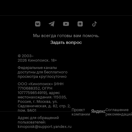
Мы всегда готовы вам помочь.
Задать вопрос
© 2003–
2026
Кинопоиск
.
18+
Федеральные каналы
доступны для бесплатного
просмотра круглосуточно
ООО «Кинопоиск» (ИНН
7710688352, ОГРН
1077759854919), адрес
местонахождения: 115035,
Россия, г. Москва, ул.
Садовническая, д. 82, стр. 2,
Проект
Соглашение
пом. 9А01
компании
рекомендаци
Адрес для обращений
пользователей:
kinopoisk@support.yandex.ru