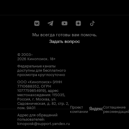
Мы всегда готовы вам помочь.
Задать вопрос
© 2003–
2026
Кинопоиск
.
18+
Федеральные каналы
доступны для бесплатного
просмотра круглосуточно
ООО «Кинопоиск» (ИНН
7710688352, ОГРН
1077759854919), адрес
местонахождения: 115035,
Россия, г. Москва, ул.
Садовническая, д. 82, стр. 2,
Проект
Соглашение
пом. 9А01
компании
рекомендаци
Адрес для обращений
пользователей:
kinopoisk@support.yandex.ru