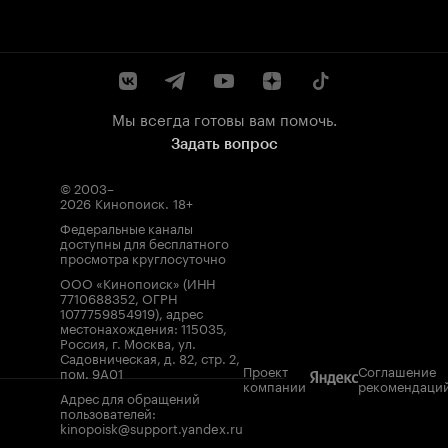
Мы всегда готовы вам помочь.
Задать вопрос
© 2003–
2026
Кинопоиск
.
18+
Федеральные каналы
доступны для бесплатного
просмотра круглосуточно
ООО «Кинопоиск» (ИНН
7710688352, ОГРН
1077759854919), адрес
местонахождения: 115035,
Россия, г. Москва, ул.
Садовническая, д. 82, стр. 2,
Проект
Соглашение
пом. 9А01
компании
рекомендаци
Адрес для обращений
пользователей:
kinopoisk@support.yandex.ru