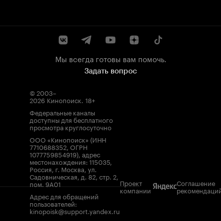
Мы всегда готовы вам помочь.
Задать вопрос
© 2003–
2026
Кинопоиск
.
18+
Федеральные каналы
доступны для бесплатного
просмотра круглосуточно
ООО «Кинопоиск» (ИНН
7710688352, ОГРН
1077759854919), адрес
местонахождения: 115035,
Россия, г. Москва, ул.
Садовническая, д. 82, стр. 2,
Проект
Соглашение
пом. 9А01
компании
рекомендаци
Адрес для обращений
пользователей:
kinopoisk@support.yandex.ru