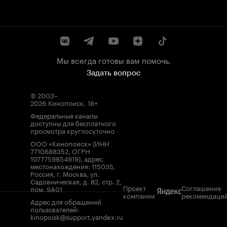
Мы всегда готовы вам помочь.
Задать вопрос
© 2003–
2026
Кинопоиск
.
18+
Федеральные каналы
доступны для бесплатного
просмотра круглосуточно
ООО «Кинопоиск» (ИНН
7710688352, ОГРН
1077759854919), адрес
местонахождения: 115035,
Россия, г. Москва, ул.
Садовническая, д. 82, стр. 2,
Проект
Соглашение
пом. 9А01
компании
рекомендаци
Адрес для обращений
пользователей:
kinopoisk@support.yandex.ru