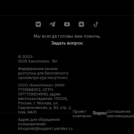
Мы всегда готовы вам помочь.
Задать вопрос
© 2003–
2026
Кинопоиск
.
18+
Федеральные каналы
доступны для бесплатного
просмотра круглосуточно
ООО «Кинопоиск» (ИНН
7710688352, ОГРН
1077759854919), адрес
местонахождения: 115035,
Россия, г. Москва, ул.
Садовническая, д. 82, стр. 2,
Проект
Соглашение
пом. 9А01
компании
рекомендаци
Адрес для обращений
пользователей:
kinopoisk@support.yandex.ru