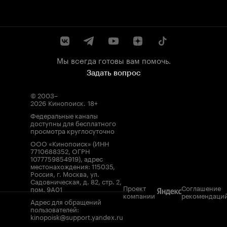
Мы всегда готовы вам помочь.
Задать вопрос
© 2003–
2026
Кинопоиск
.
18+
Федеральные каналы
доступны для бесплатного
просмотра круглосуточно
ООО «Кинопоиск» (ИНН
7710688352, ОГРН
1077759854919), адрес
местонахождения: 115035,
Россия, г. Москва, ул.
Садовническая, д. 82, стр. 2,
Проект
Соглашение
пом. 9А01
компании
рекомендаци
Адрес для обращений
пользователей:
kinopoisk@support.yandex.ru