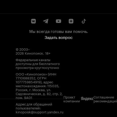
Мы всегда готовы вам помочь.
Задать вопрос
© 2003–
2026
Кинопоиск
.
18+
Федеральные каналы
доступны для бесплатного
просмотра круглосуточно
ООО «Кинопоиск» (ИНН
7710688352, ОГРН
1077759854919), адрес
местонахождения: 115035,
Россия, г. Москва, ул.
Садовническая, д. 82, стр. 2,
Проект
Соглашение
пом. 9А01
компании
рекомендаци
Адрес для обращений
пользователей:
kinopoisk@support.yandex.ru