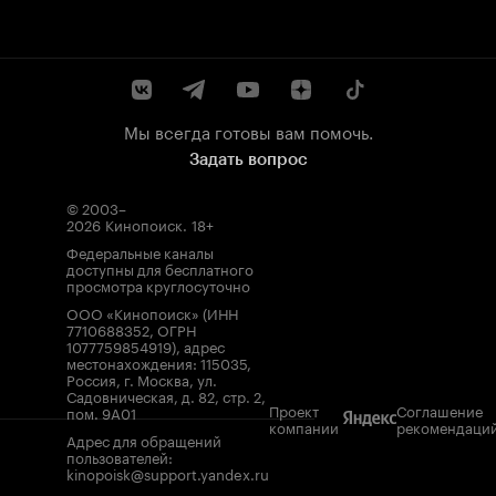
Мы всегда готовы вам помочь.
Задать вопрос
© 2003–
2026
Кинопоиск
.
18+
Федеральные каналы
доступны для бесплатного
просмотра круглосуточно
ООО «Кинопоиск» (ИНН
7710688352, ОГРН
1077759854919), адрес
местонахождения: 115035,
Россия, г. Москва, ул.
Садовническая, д. 82, стр. 2,
Проект
Соглашение
пом. 9А01
компании
рекомендаци
Адрес для обращений
пользователей:
kinopoisk@support.yandex.ru