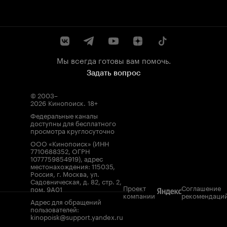
Мы всегда готовы вам помочь.
Задать вопрос
© 2003–
2026
Кинопоиск
.
18+
Федеральные каналы
доступны для бесплатного
просмотра круглосуточно
ООО «Кинопоиск» (ИНН
7710688352, ОГРН
1077759854919), адрес
местонахождения: 115035,
Россия, г. Москва, ул.
Садовническая, д. 82, стр. 2,
Проект
Соглашение
пом. 9А01
компании
рекомендаци
Адрес для обращений
пользователей:
kinopoisk@support.yandex.ru