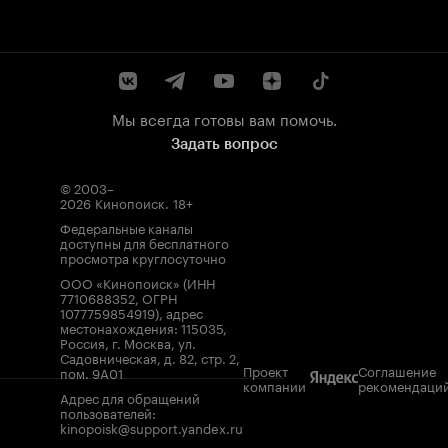
Мы всегда готовы вам помочь.
Задать вопрос
© 2003–
2026
Кинопоиск
.
18+
Федеральные каналы
доступны для бесплатного
просмотра круглосуточно
ООО «Кинопоиск» (ИНН
7710688352, ОГРН
1077759854919), адрес
местонахождения: 115035,
Россия, г. Москва, ул.
Садовническая, д. 82, стр. 2,
Проект
Соглашение
пом. 9А01
компании
рекомендаци
Адрес для обращений
пользователей:
kinopoisk@support.yandex.ru