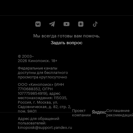
Мы всегда готовы вам помочь.
Задать вопрос
© 2003–
2026
Кинопоиск
.
18+
Федеральные каналы
доступны для бесплатного
просмотра круглосуточно
ООО «Кинопоиск» (ИНН
7710688352, ОГРН
1077759854919), адрес
местонахождения: 115035,
Россия, г. Москва, ул.
Садовническая, д. 82, стр. 2,
Проект
Соглашение
пом. 9А01
компании
рекомендаци
Адрес для обращений
пользователей:
kinopoisk@support.yandex.ru