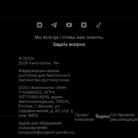
Мы всегда готовы вам помочь.
Задать вопрос
© 2003–
2026
Кинопоиск
.
18+
Федеральные каналы
доступны для бесплатного
просмотра круглосуточно
ООО «Кинопоиск» (ИНН
7710688352, ОГРН
1077759854919), адрес
местонахождения: 115035,
Россия, г. Москва, ул.
Садовническая, д. 82, стр. 2,
Проект
Соглашение
пом. 9А01
компании
рекомендаци
Адрес для обращений
пользователей:
kinopoisk@support.yandex.ru