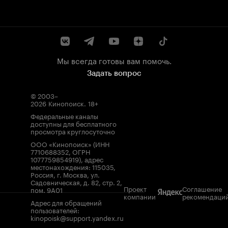
Мы всегда готовы вам помочь.
Задать вопрос
© 2003–
2026
Кинопоиск
.
18+
Федеральные каналы
доступны для бесплатного
просмотра круглосуточно
ООО «Кинопоиск» (ИНН
7710688352, ОГРН
1077759854919), адрес
местонахождения: 115035,
Россия, г. Москва, ул.
Садовническая, д. 82, стр. 2,
Проект
Соглашение
пом. 9А01
компании
рекомендаци
Адрес для обращений
пользователей:
kinopoisk@support.yandex.ru