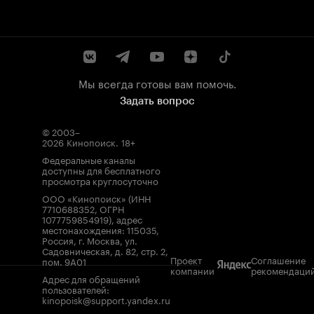
Мы всегда готовы вам помочь.
Задать вопрос
© 2003–
2026
Кинопоиск
.
18+
Федеральные каналы
доступны для бесплатного
просмотра круглосуточно
ООО «Кинопоиск» (ИНН
7710688352, ОГРН
1077759854919), адрес
местонахождения: 115035,
Россия, г. Москва, ул.
Садовническая, д. 82, стр. 2,
Проект
Соглашение
пом. 9А01
компании
рекомендаци
Адрес для обращений
пользователей:
kinopoisk@support.yandex.ru