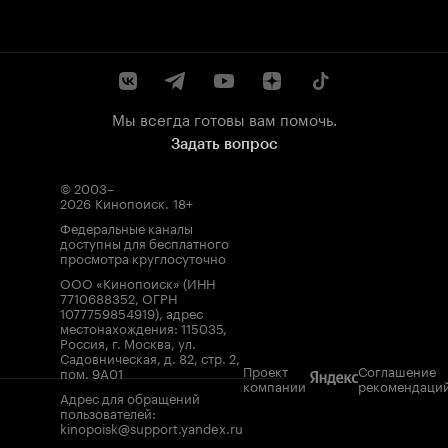
Мы всегда готовы вам помочь.
Задать вопрос
© 2003–
2026
Кинопоиск
.
18+
Федеральные каналы
доступны для бесплатного
просмотра круглосуточно
ООО «Кинопоиск» (ИНН
7710688352, ОГРН
1077759854919), адрес
местонахождения: 115035,
Россия, г. Москва, ул.
Садовническая, д. 82, стр. 2,
Проект
Соглашение
пом. 9А01
компании
рекомендаци
Адрес для обращений
пользователей:
kinopoisk@support.yandex.ru