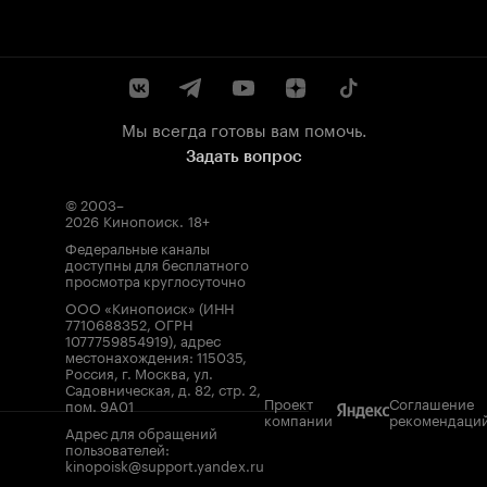
Мы всегда готовы вам помочь.
Задать вопрос
© 2003–
2026
Кинопоиск
.
18+
Федеральные каналы
доступны для бесплатного
просмотра круглосуточно
ООО «Кинопоиск» (ИНН
7710688352, ОГРН
1077759854919), адрес
местонахождения: 115035,
Россия, г. Москва, ул.
Садовническая, д. 82, стр. 2,
Проект
Соглашение
пом. 9А01
компании
рекомендаци
Адрес для обращений
пользователей:
kinopoisk@support.yandex.ru