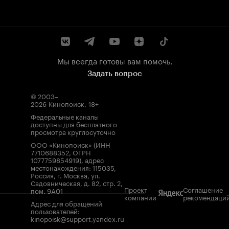
Мы всегда готовы вам помочь.
Задать вопрос
© 2003–
2026
Кинопоиск
.
18+
Федеральные каналы
доступны для бесплатного
просмотра круглосуточно
ООО «Кинопоиск» (ИНН
7710688352, ОГРН
1077759854919), адрес
местонахождения: 115035,
Россия, г. Москва, ул.
Садовническая, д. 82, стр. 2,
Проект
Соглашение
пом. 9А01
компании
рекомендаци
Адрес для обращений
пользователей:
kinopoisk@support.yandex.ru