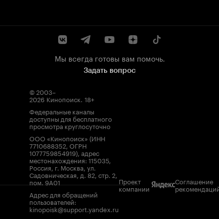
Мы всегда готовы вам помочь.
Задать вопрос
© 2003–
2026
Кинопоиск
.
18+
Федеральные каналы
доступны для бесплатного
просмотра круглосуточно
ООО «Кинопоиск» (ИНН
7710688352, ОГРН
1077759854919), адрес
местонахождения: 115035,
Россия, г. Москва, ул.
Садовническая, д. 82, стр. 2,
Проект
Соглашение
пом. 9А01
компании
рекомендаци
Адрес для обращений
пользователей:
kinopoisk@support.yandex.ru