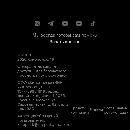
Мы всегда готовы вам помочь.
Задать вопрос
© 2003–
2026
Кинопоиск
.
18+
Федеральные каналы
доступны для бесплатного
просмотра круглосуточно
ООО «Кинопоиск» (ИНН
7710688352, ОГРН
1077759854919), адрес
местонахождения: 115035,
Россия, г. Москва, ул.
Садовническая, д. 82, стр. 2,
Проект
Соглашение
пом. 9А01
компании
рекомендаци
Адрес для обращений
пользователей:
kinopoisk@support.yandex.ru