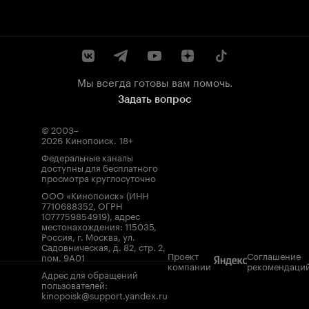
Мы всегда готовы вам помочь.
Задать вопрос
© 2003–
2026
Кинопоиск
.
18+
Федеральные каналы
доступны для бесплатного
просмотра круглосуточно
ООО «Кинопоиск» (ИНН
7710688352, ОГРН
1077759854919), адрес
местонахождения: 115035,
Россия, г. Москва, ул.
Садовническая, д. 82, стр. 2,
Проект
Соглашение
пом. 9А01
компании
рекомендаци
Адрес для обращений
пользователей:
kinopoisk@support.yandex.ru