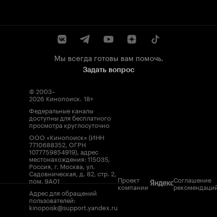
Мы всегда готовы вам помочь.
Задать вопрос
© 2003–
2026
Кинопоиск
.
18+
Федеральные каналы
доступны для бесплатного
просмотра круглосуточно
ООО «Кинопоиск» (ИНН
7710688352, ОГРН
1077759854919), адрес
местонахождения: 115035,
Россия, г. Москва, ул.
Садовническая, д. 82, стр. 2,
Проект
Соглашение
пом. 9А01
компании
рекомендаци
Адрес для обращений
пользователей:
kinopoisk@support.yandex.ru