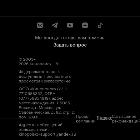
Мы всегда готовы вам помочь.
Задать вопрос
© 2003–
2026
Кинопоиск
.
18+
Федеральные каналы
доступны для бесплатного
просмотра круглосуточно
ООО «Кинопоиск» (ИНН
7710688352, ОГРН
1077759854919), адрес
местонахождения: 115035,
Россия, г. Москва, ул.
Садовническая, д. 82, стр. 2,
Проект
Соглашение
пом. 9А01
компании
рекомендаци
Адрес для обращений
пользователей:
kinopoisk@support.yandex.ru