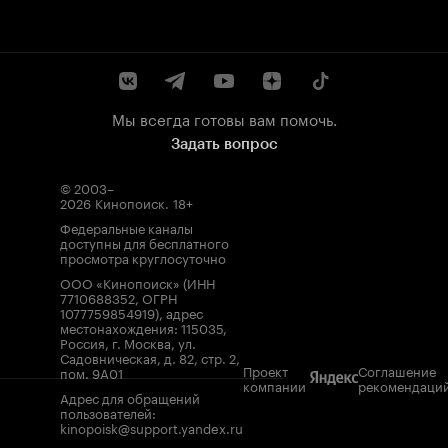
Мы всегда готовы вам помочь.
Задать вопрос
© 2003–
2026
Кинопоиск
.
18+
Федеральные каналы
доступны для бесплатного
просмотра круглосуточно
ООО «Кинопоиск» (ИНН
7710688352, ОГРН
1077759854919), адрес
местонахождения: 115035,
Россия, г. Москва, ул.
Садовническая, д. 82, стр. 2,
Проект
Соглашение
пом. 9А01
компании
рекомендаци
Адрес для обращений
пользователей:
kinopoisk@support.yandex.ru