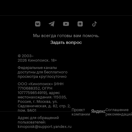
Мы всегда готовы вам помочь.
Задать вопрос
© 2003–
2026
Кинопоиск
.
18+
Федеральные каналы
доступны для бесплатного
просмотра круглосуточно
ООО «Кинопоиск» (ИНН
7710688352, ОГРН
1077759854919), адрес
местонахождения: 115035,
Россия, г. Москва, ул.
Садовническая, д. 82, стр. 2,
Проект
Соглашение
пом. 9А01
компании
рекомендаци
Адрес для обращений
пользователей:
kinopoisk@support.yandex.ru