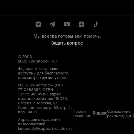
Мы всегда готовы вам помочь.
Задать вопрос
© 2003–
2026
Кинопоиск
.
18+
Федеральные каналы
доступны для бесплатного
просмотра круглосуточно
ООО «Кинопоиск» (ИНН
7710688352, ОГРН
1077759854919), адрес
местонахождения: 115035,
Россия, г. Москва, ул.
Садовническая, д. 82, стр. 2,
Проект
Соглашение
пом. 9А01
компании
рекомендаци
Адрес для обращений
пользователей:
kinopoisk@support.yandex.ru