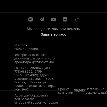
Мы всегда готовы вам помочь.
Задать вопрос
© 2003–
2026
Кинопоиск
.
18+
Федеральные каналы
доступны для бесплатного
просмотра круглосуточно
ООО «Кинопоиск» (ИНН
7710688352, ОГРН
1077759854919), адрес
местонахождения: 115035,
Россия, г. Москва, ул.
Садовническая, д. 82, стр. 2,
Проект
Соглашение
пом. 9А01
компании
рекомендаци
Адрес для обращений
пользователей:
kinopoisk@support.yandex.ru