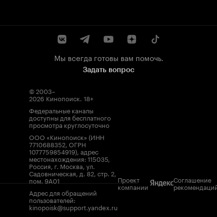
Мы всегда готовы вам помочь.
Задать вопрос
© 2003–
2026
Кинопоиск
.
18+
Федеральные каналы
доступны для бесплатного
просмотра круглосуточно
ООО «Кинопоиск» (ИНН
7710688352, ОГРН
1077759854919), адрес
местонахождения: 115035,
Россия, г. Москва, ул.
Садовническая, д. 82, стр. 2,
Проект
Соглашение
пом. 9А01
компании
рекомендаци
Адрес для обращений
пользователей:
kinopoisk@support.yandex.ru