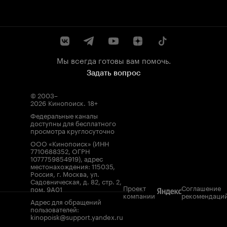
Мы всегда готовы вам помочь.
Задать вопрос
© 2003–
2026
Кинопоиск
.
18+
Федеральные каналы
доступны для бесплатного
просмотра круглосуточно
ООО «Кинопоиск» (ИНН
7710688352, ОГРН
1077759854919), адрес
местонахождения: 115035,
Россия, г. Москва, ул.
Садовническая, д. 82, стр. 2,
Проект
Соглашение
пом. 9А01
компании
рекомендаци
Адрес для обращений
пользователей:
kinopoisk@support.yandex.ru