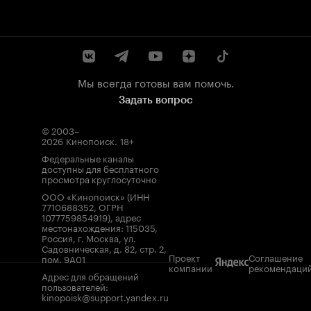
Мы всегда готовы вам помочь.
Задать вопрос
© 2003–
2026
Кинопоиск
.
18+
Федеральные каналы
доступны для бесплатного
просмотра круглосуточно
ООО «Кинопоиск» (ИНН
7710688352, ОГРН
1077759854919), адрес
местонахождения: 115035,
Россия, г. Москва, ул.
Садовническая, д. 82, стр. 2,
Проект
Соглашение
пом. 9А01
компании
рекомендаци
Адрес для обращений
пользователей:
kinopoisk@support.yandex.ru