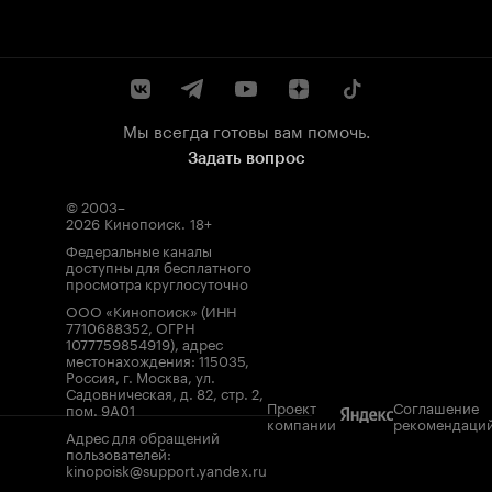
Мы всегда готовы вам помочь.
Задать вопрос
© 2003–
2026
Кинопоиск
.
18+
Федеральные каналы
доступны для бесплатного
просмотра круглосуточно
ООО «Кинопоиск» (ИНН
7710688352, ОГРН
1077759854919), адрес
местонахождения: 115035,
Россия, г. Москва, ул.
Садовническая, д. 82, стр. 2,
Проект
Соглашение
пом. 9А01
компании
рекомендаци
Адрес для обращений
пользователей:
kinopoisk@support.yandex.ru