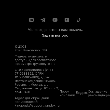
Мы всегда готовы вам помочь.
Задать вопрос
© 2003–
2026
Кинопоиск
.
18+
Федеральные каналы
доступны для бесплатного
просмотра круглосуточно
ООО «Кинопоиск» (ИНН
7710688352, ОГРН
1077759854919), адрес
местонахождения: 115035,
Россия, г. Москва, ул.
Садовническая, д. 82, стр. 2,
Проект
Соглашение
пом. 9А01
компании
рекомендаци
Адрес для обращений
пользователей:
kinopoisk@support.yandex.ru