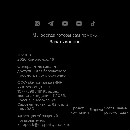
Мы всегда готовы вам помочь.
Задать вопрос
© 2003–
2026
Кинопоиск
.
18+
Федеральные каналы
доступны для бесплатного
просмотра круглосуточно
ООО «Кинопоиск» (ИНН
7710688352, ОГРН
1077759854919), адрес
местонахождения: 115035,
Россия, г. Москва, ул.
Садовническая, д. 82, стр. 2,
Проект
Соглашение
пом. 9А01
компании
рекомендаци
Адрес для обращений
пользователей:
kinopoisk@support.yandex.ru