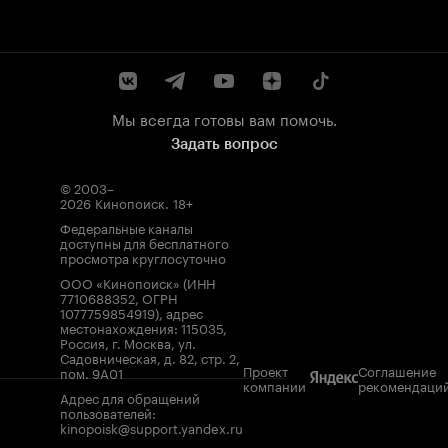
Мы всегда готовы вам помочь.
Задать вопрос
© 2003–
2026
Кинопоиск
.
18+
Федеральные каналы
доступны для бесплатного
просмотра круглосуточно
ООО «Кинопоиск» (ИНН
7710688352, ОГРН
1077759854919), адрес
местонахождения: 115035,
Россия, г. Москва, ул.
Садовническая, д. 82, стр. 2,
Проект
Соглашение
пом. 9А01
компании
рекомендаци
Адрес для обращений
пользователей:
kinopoisk@support.yandex.ru