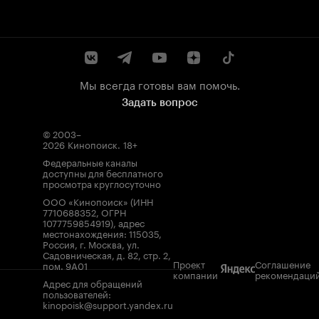
Мы всегда готовы вам помочь.
Задать вопрос
© 2003–
2026
Кинопоиск
.
18+
Федеральные каналы
доступны для бесплатного
просмотра круглосуточно
ООО «Кинопоиск» (ИНН
7710688352, ОГРН
1077759854919), адрес
местонахождения: 115035,
Россия, г. Москва, ул.
Садовническая, д. 82, стр. 2,
Проект
Соглашение
пом. 9А01
компании
рекомендаци
Адрес для обращений
пользователей:
kinopoisk@support.yandex.ru