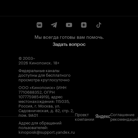
Мы всегда готовы вам помочь.
Задать вопрос
© 2003–
2026
Кинопоиск
.
18+
Федеральные каналы
доступны для бесплатного
просмотра круглосуточно
ООО «Кинопоиск» (ИНН
7710688352, ОГРН
1077759854919), адрес
местонахождения: 115035,
Россия, г. Москва, ул.
Садовническая, д. 82, стр. 2,
Проект
Соглашение
пом. 9А01
компании
рекомендаци
Адрес для обращений
пользователей:
kinopoisk@support.yandex.ru