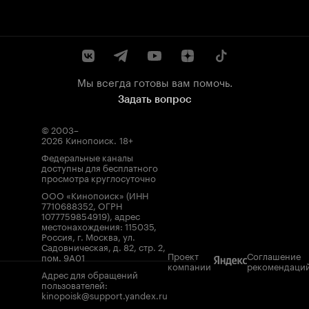
Мы всегда готовы вам помочь.
Задать вопрос
© 2003–
2026
Кинопоиск
.
18+
Федеральные каналы
доступны для бесплатного
просмотра круглосуточно
ООО «Кинопоиск» (ИНН
7710688352, ОГРН
1077759854919), адрес
местонахождения: 115035,
Россия, г. Москва, ул.
Садовническая, д. 82, стр. 2,
Проект
Соглашение
пом. 9А01
компании
рекомендаци
Адрес для обращений
пользователей:
kinopoisk@support.yandex.ru