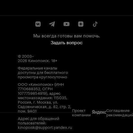
Мы всегда готовы вам помочь.
Задать вопрос
© 2003–
2026
Кинопоиск
.
18+
Федеральные каналы
доступны для бесплатного
просмотра круглосуточно
ООО «Кинопоиск» (ИНН
7710688352, ОГРН
1077759854919), адрес
местонахождения: 115035,
Россия, г. Москва, ул.
Садовническая, д. 82, стр. 2,
Проект
Соглашение
пом. 9А01
компании
рекомендаци
Адрес для обращений
пользователей:
kinopoisk@support.yandex.ru