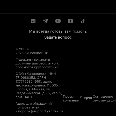
Мы всегда готовы вам помочь.
Задать вопрос
© 2003–
2026
Кинопоиск
.
18+
Федеральные каналы
доступны для бесплатного
просмотра круглосуточно
ООО «Кинопоиск» (ИНН
7710688352, ОГРН
1077759854919), адрес
местонахождения: 115035,
Россия, г. Москва, ул.
Садовническая, д. 82, стр. 2,
Проект
Соглашение
пом. 9А01
компании
рекомендаци
Адрес для обращений
пользователей:
kinopoisk@support.yandex.ru