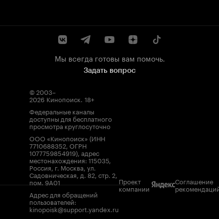
Мы всегда готовы вам помочь.
Задать вопрос
© 2003–
2026
Кинопоиск
.
18+
Федеральные каналы
доступны для бесплатного
просмотра круглосуточно
ООО «Кинопоиск» (ИНН
7710688352, ОГРН
1077759854919), адрес
местонахождения: 115035,
Россия, г. Москва, ул.
Садовническая, д. 82, стр. 2,
Проект
Соглашение
пом. 9А01
компании
рекомендаци
Адрес для обращений
пользователей:
kinopoisk@support.yandex.ru