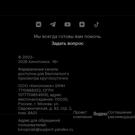
Мы всегда готовы вам помочь.
Задать вопрос
© 2003–
2026
Кинопоиск
.
18+
Федеральные каналы
доступны для бесплатного
просмотра круглосуточно
ООО «Кинопоиск» (ИНН
7710688352, ОГРН
1077759854919), адрес
местонахождения: 115035,
Россия, г. Москва, ул.
Садовническая, д. 82, стр. 2,
Проект
Соглашение
пом. 9А01
компании
рекомендаци
Адрес для обращений
пользователей:
kinopoisk@support.yandex.ru