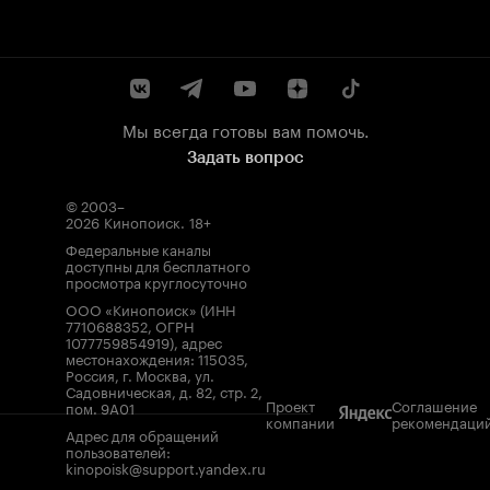
Мы всегда готовы вам помочь.
Задать вопрос
© 2003–
2026
Кинопоиск
.
18+
Федеральные каналы
доступны для бесплатного
просмотра круглосуточно
ООО «Кинопоиск» (ИНН
7710688352, ОГРН
1077759854919), адрес
местонахождения: 115035,
Россия, г. Москва, ул.
Садовническая, д. 82, стр. 2,
Проект
Соглашение
пом. 9А01
компании
рекомендаци
Адрес для обращений
пользователей:
kinopoisk@support.yandex.ru