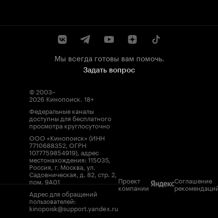
Мы всегда готовы вам помочь.
Задать вопрос
© 2003–
2026
Кинопоиск
.
18+
Федеральные каналы
доступны для бесплатного
просмотра круглосуточно
ООО «Кинопоиск» (ИНН
7710688352, ОГРН
1077759854919), адрес
местонахождения: 115035,
Россия, г. Москва, ул.
Садовническая, д. 82, стр. 2,
Проект
Соглашение
пом. 9А01
компании
рекомендаци
Адрес для обращений
пользователей:
kinopoisk@support.yandex.ru